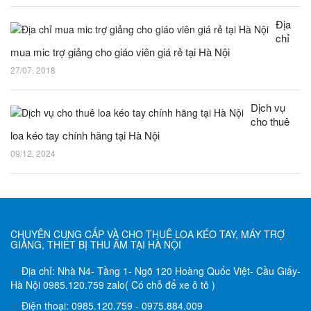
Địa
chỉ
mua mic trợ giảng cho giáo viên giá rẻ tại Hà Nội
27/07, 2018
Dịch vụ
cho thuê
loa kéo tay chính hãng tại Hà Nội
09/12, 2024
CHUYÊN CUNG CẤP VÀ CHO THUÊ LOA KÉO TAY, MÁY TRỢ
GIẢNG, THIẾT BỊ THU ÂM TẠI HÀ NỘI
Địa chỉ: Nhà N4- Tầng 1- Ngõ 120 Hoàng Quốc Việt- Cầu Giấy-
Hà Nội 0985.120.759 zalo( Có chỗ để xe ô tô )
Điện thoại: 0985.120.759 - 0975.884.009