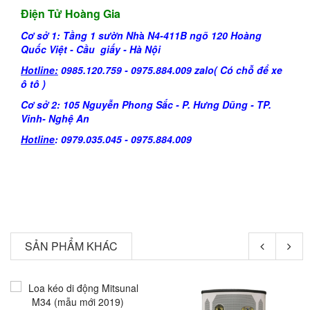
Điện Tử Hoàng Gia
Cơ sở 1: Tầng 1 sườn Nh
à
N4-411B ngõ
120 Hoàng
Quốc Việt - Cầu giấy - Hà Nội
Hotline:
0985.120.759 -
0975.884.009 zalo( Có chỗ để xe
ô tô )
Cơ sở 2: 105 Nguyễn Phong Sắc - P. Hưng Dũng - TP.
Vinh- Nghệ An
Hotline
:
0979.035.045
-
0975.884.009
SẢN PHẨM KHÁC