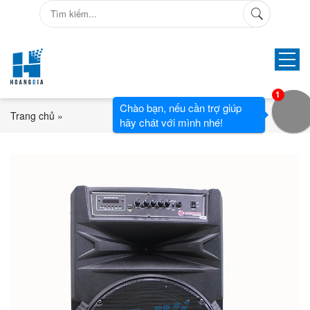
1
Chào bạn, nếu cần trợ giúp
Trang chủ
»
hãy chát với mình nhé!