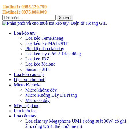
Hotline1: 0985.120.759
Hotline1: 0975.884.009
Submit
Loa kéo tay
Loa kéo Temeisheng
Loa kéo tay MALONE
Phụ kiện Loa kéo tay
Loa kéo tay dưới 2 Triệu đồng
Loa kéo JBZ
Loa kéo Malone
Sansui + JBL
Loa kéo cao cấp
Dịch vụ cho thuê
Micro Karaoke
Micro không dây
Micro Không Dây Đa Năng
Micro có dây
Máy trợ giảng
Phụ kiện loa
Loa cầm tay
Loa cầm tay Megaphone UM1 ( công suất 30W, có ghi
âm, cổng USB, thẻ nhớ line in)