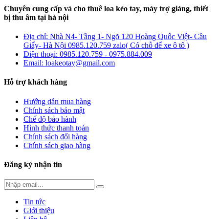
Chuyên cung cấp và cho thuê loa kéo tay, máy trợ giảng, thiết
bị thu âm tại hà nội
Địa chỉ: Nhà N4- Tầng 1- Ngõ 120 Hoàng Quốc Việt- Cầu
Giấy- Hà Nội 0985.120.759 zalo( Có chỗ để xe ô tô )
Điện thoại: 0985.120.759 - 0975.884.009
Email: loakeotay@gmail.com
Hỗ trợ khách hàng
Hướng dẫn mua hàng
Chính sách bảo mật
Chế độ bảo hành
Hình thức thanh toán
Chính sách đổi hàng
Chính sách giao hàng
Đăng ký nhận tin
Tin tức
Giới thiệu