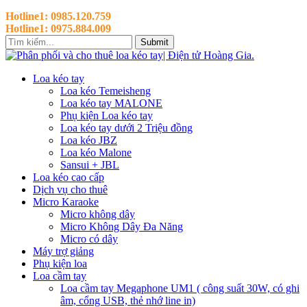
Hotline1: 0985.120.759
Hotline1: 0975.884.009
Submit
Loa kéo tay
Loa kéo Temeisheng
Loa kéo tay MALONE
Phụ kiện Loa kéo tay
Loa kéo tay dưới 2 Triệu đồng
Loa kéo JBZ
Loa kéo Malone
Sansui + JBL
Loa kéo cao cấp
Dịch vụ cho thuê
Micro Karaoke
Micro không dây
Micro Không Dây Đa Năng
Micro có dây
Máy trợ giảng
Phụ kiện loa
Loa cầm tay
Loa cầm tay Megaphone UM1 ( công suất 30W, có ghi
âm, cổng USB, thẻ nhớ line in)