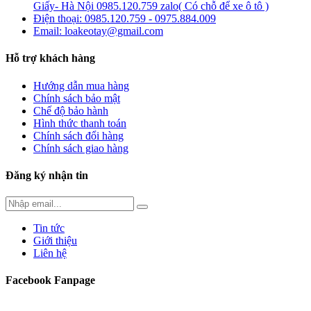
Giấy- Hà Nội 0985.120.759 zalo( Có chỗ để xe ô tô )
Điện thoại: 0985.120.759 - 0975.884.009
Email: loakeotay@gmail.com
Hỗ trợ khách hàng
Hướng dẫn mua hàng
Chính sách bảo mật
Chế độ bảo hành
Hình thức thanh toán
Chính sách đổi hàng
Chính sách giao hàng
Đăng ký nhận tin
Tin tức
Giới thiệu
Liên hệ
Facebook Fanpage