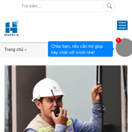
1
Chào bạn, nếu cần trợ giúp
Trang chủ
»
hãy chát với mình nhé!