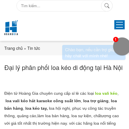
1
Chào bạn, nếu cần trợ giúp
Trang chủ
»
Tin tức
hãy chát với mình nhé!
Đại lý phân phối loa kéo di động tại Hà Nội
Điện tử Hoàng Gia chuyên cung cấp sỉ lẻ các loại
loa vali kéo
,
loa vali kéo hát karaoke công suất lớn
,
loa trợ giảng
,
loa
bán hàng
,
loa kéo tay,
loa hội nghị, phục vụ công tác truyền
thông, quảng cáo,làm loa bán hàng, loa sự kiện, chất
ượng cao
với giá tốt nhất thị trường hiện nay. với các hãng loa nổi tiếng