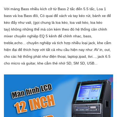
Với màng Bass nhiều kích cỡ từ Bass 2 tấc đến 5.5 tấc, Loa 1
bass và loa Bass đôi, Có quai để xách và tay kéo rút, bánh xe để
kéo đẩy như vali, (gọi chung là loa kéo, loa vali kéo, loa kéo
tay) không những thế mà còn kèm theo đó hệ thống cân chỉnh
mixer chuyên nghiệp EQ 5 kênh để chỉnh nhac, bass,
treble,echo... chuyên nghiệp và tích hợp nhiều loại jack, khe cắm
hiện đại để thích hợp với tất cả nhu cầu hiện nay như: AV in, out,
cho các hệ thống phát như điện thoại, laptop,ipad, tivi..., jack 6.5
cho micro và guitar, khe cắm thẻ nhớ SD, SM SD, USB...