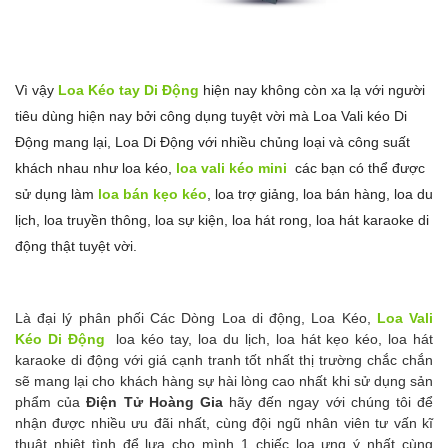
Vì vậy
Loa Kéo tay Di Động
hiện nay không còn xa lạ với người
tiêu dùng hiện nay bởi công dụng tuyệt vời mà Loa Vali kéo Di
Động mang lại, Loa Di Động với nhiều chủng loại và công suất
khách nhau như loa kéo,
loa vali kéo mini
các bạn có thể được
sử dụng làm
loa bán kẹo kéo
, loa trợ giảng, loa bán hàng, loa du
lịch, loa truyền thông, loa sự kiện, loa hát rong, loa hát karaoke di
động thật tuyệt vời.
Là đại lý phân phối Các Dòng Loa di động, Loa Kéo,
Loa Vali
Kéo Di Động
loa kéo tay, loa du lịch, loa hát kẹo kéo, loa hát
karaoke di động
với giá cạnh tranh tốt nhất thị trường chắc chắn
sẽ mang lại cho khách hàng sự hài lòng cao nhất khi sử dụng sản
phẩm của
Điện Tử Hoàng Gia
hãy đến ngay với chúng tôi để
nhận được nhiều ưu đãi nhất, cùng đội ngũ nhân viên tư vấn kĩ
thuật nhiệt tình để lựa cho mình 1 chiếc loa ưng ý nhất cùng