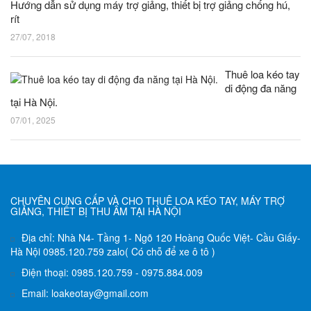
Hướng dẫn sử dụng máy trợ giảng, thiết bị trợ giảng chống hú,
rít
27/07, 2018
Thuê loa kéo tay
di động đa năng
tại Hà Nội.
07/01, 2025
CHUYÊN CUNG CẤP VÀ CHO THUÊ LOA KÉO TAY, MÁY TRỢ
GIẢNG, THIẾT BỊ THU ÂM TẠI HÀ NỘI
Địa chỉ: Nhà N4- Tầng 1- Ngõ 120 Hoàng Quốc Việt- Cầu Giấy-
Hà Nội 0985.120.759 zalo( Có chỗ để xe ô tô )
Điện thoại: 0985.120.759 - 0975.884.009
Email: loakeotay@gmail.com