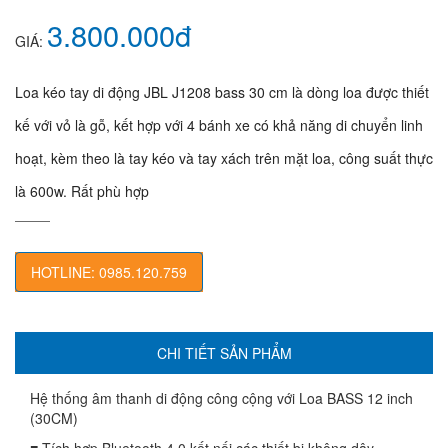
3.800.000đ
GIÁ:
Loa kéo tay di động JBL J1208 bass 30 cm là dòng loa được thiết
kế với vỏ là gỗ, kết hợp với 4 bánh xe có khả năng di chuyển linh
hoạt, kèm theo là tay kéo và tay xách trên mặt loa, công suất thực
là 600w. Rất phù hợp
HOTLINE: 0985.120.759
CHI TIẾT SẢN PHẨM
Hệ thống âm thanh di động công cộng với Loa BASS 12 inch
(30CM)
■ Tích hợp Bluetooth 4.0 kết nối các thiết bị không dây.