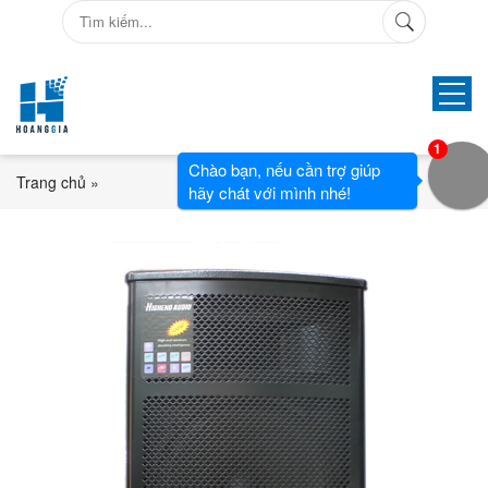
1
Chào bạn, nếu cần trợ giúp
Trang chủ
»
hãy chát với mình nhé!