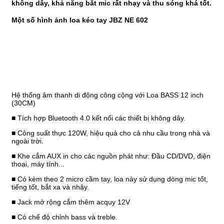
không dây, khả năng bắt mic rất nhạy và thu sóng khá tốt.
Một số hình ảnh loa kéo tay JBZ NE 602
Hệ thống âm thanh di động công cộng với Loa BASS 12 inch
(30CM)
■ Tích hợp Bluetooth 4.0 kết nối các thiết bị không dây.
■ Công suất thực 120W, hiệu quả cho cả nhu cầu trong nhà và
ngoài trời.
■ Khe cắm AUX in cho các nguồn phát như: Đầu CD/DVD, điện
thoại, máy tính...
■ Có kèm theo 2 micro cầm tay, loa này sử dụng dòng mic tốt,
tiếng tốt, bắt xa và nhậy.
■ Jack mở rộng cắm thêm acquy 12V
■ Có chế độ chỉnh bass và treble.