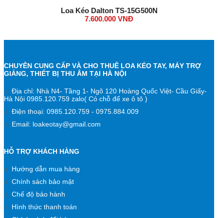
Loa Kéo Dalton TS-15G500N
7.600.000 VNĐ
CHUYÊN CUNG CẤP VÀ CHO THUÊ LOA KÉO TAY, MÁY TRỢ
GIẢNG, THIẾT BỊ THU ÂM TẠI HÀ NỘI
Địa chỉ: Nhà N4- Tầng 1- Ngõ 120 Hoàng Quốc Việt- Cầu Giấy-
Hà Nội 0985.120.759 zalo( Có chỗ để xe ô tô )
Điện thoại: 0985.120.759 - 0975.884.009
Email: loakeotay@gmail.com
HỖ TRỢ KHÁCH HÀNG
Hướng dẫn mua hàng
Chính sách bảo mật
Chế độ bảo hành
Hình thức thanh toán