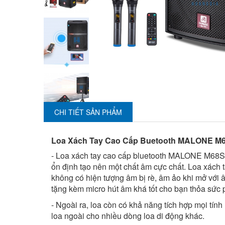
CHI TIẾT SẢN PHẨM
Loa Xách Tay Cao Cấp Buetooth MALONE M
- Loa xách tay cao cấp bluetooth MALONE M68S (
ổn định tạo nên một chất âm cực chất. Loa xách
không có hiện tượng âm bị rè, âm ảo khi mở với 
tặng kèm micro hút âm khá tốt cho bạn thỏa sức 
-
Ngoài ra, loa còn có khả năng tích hợp mọi tín
loa ngoài cho nhiều dòng loa di động khác.