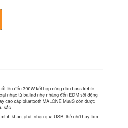
uất lên đến 300W kết hợp cùng dàn bass treble
 loại nhạc từ ballad nhẹ nhàng đến EDM sôi động
ách tay cao cấp bluetooth MALONE M68S còn được
àu sắc
ng minh khác, phát nhạc qua USB, thẻ nhớ hay làm