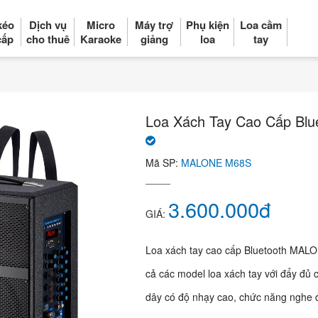
kéo
Dịch vụ
Micro
Máy trợ
Phụ kiện
Loa cầm
cấp
cho thuê
Karaoke
giảng
loa
tay
Loa Xách Tay Cao Cấp Bl
Mã SP:
MALONE M68S
3.600.000đ
GIÁ:
Loa xách tay cao cấp Bluetooth MALON
cả các model loa xách tay với đẩy đủ 
dây có độ nhạy cao, chức năng nghe 