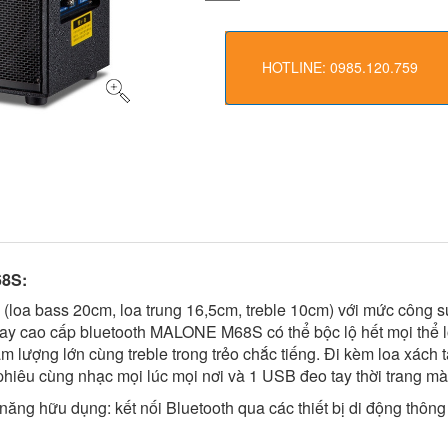
HOTLINE: 0985.120.759
68S:
loa bass 20cm, loa trung 16,5cm, treble 10cm) với mức công s
 tay cao cấp bluetooth MALONE M68S có thể bộc lộ hết mọi thể
âm lượng lớn cùng treble trong trẻo chắc tiếng. Đi kèm loa x
phiêu cùng nhạc mọi lúc mọi nơi và 1 USB đeo tay thời trang m
h năng hữu dụng: kết nối Bluetooth qua các thiết bị di động thô