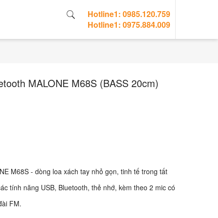
Hotline1: 0985.120.759
Hotline1: 0975.884.009
1
Chào bạn, nếu cần trợ giúp
uetooth MALONE M68S (BASS 20cm)
hãy chát với mình nhé!
E M68S - dòng loa xách tay nhỏ gọn, tinh tế trong tất
các tính năng USB, Bluetooth, thẻ nhớ, kèm theo 2 mic có
đài FM.