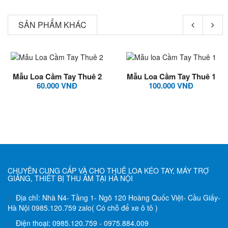
SẢN PHẨM KHÁC
Mẫu Loa Cầm Tay Thuê 2
Mẫu Loa Cầm Tay Thuê 1
60.000 VNĐ
100.000 VNĐ
CHUYÊN CUNG CẤP VÀ CHO THUÊ LOA KÉO TAY, MÁY TRỢ
GIẢNG, THIẾT BỊ THU ÂM TẠI HÀ NỘI
Địa chỉ: Nhà N4- Tầng 1- Ngõ 120 Hoàng Quốc Việt- Cầu Giấy-
Hà Nội 0985.120.759 zalo( Có chỗ để xe ô tô )
Điện thoại: 0985.120.759 - 0975.884.009