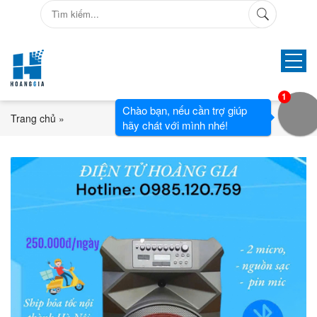
1
Chào bạn, nếu cần trợ giúp
Trang chủ
»
hãy chát với mình nhé!