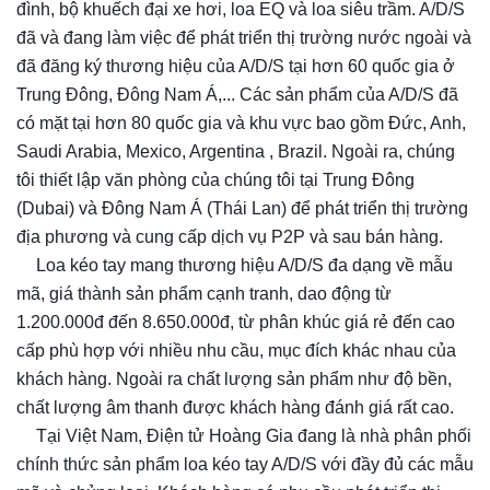
đình, bộ khuếch đại xe hơi, loa EQ và loa siêu trầm. A/D/S
đã và đang làm việc để phát triển thị trường nước ngoài và
đã đăng ký thương hiệu của A/D/S tại hơn 60 quốc gia ở
Trung Đông, Đông Nam Á,... Các sản phẩm của A/D/S đã
có mặt tại hơn 80 quốc gia và khu vực bao gồm Đức, Anh,
Saudi Arabia, Mexico, Argentina , Brazil. Ngoài ra, chúng
tôi thiết lập văn phòng của chúng tôi tại Trung Đông
(Dubai) và Đông Nam Á (Thái Lan) để phát triển thị trường
địa phương và cung cấp dịch vụ P2P và sau bán hàng.
Loa kéo tay mang thương hiệu A/D/S đa dạng về mẫu
✔️
mã, giá thành sản phẩm cạnh tranh, dao động từ
1.200.000đ đến 8.650.000đ, từ phân khúc giá rẻ đến cao
cấp phù hợp với nhiều nhu cầu, mục đích khác nhau của
khách hàng. Ngoài ra chất lượng sản phẩm như độ bền,
chất lượng âm thanh được khách hàng đánh giá rất cao.
Tại Việt Nam, Điện tử Hoàng Gia đang là nhà phân phối
⏩
chính thức sản phẩm loa kéo tay A/D/S với đầy đủ các mẫu