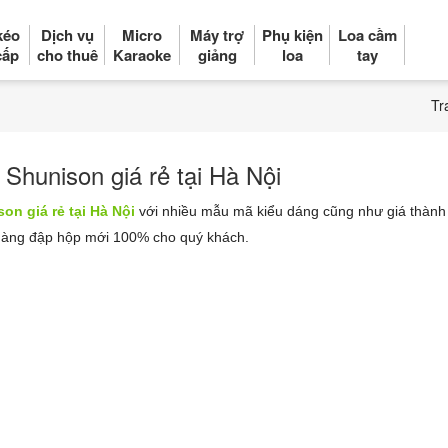
kéo
Dịch vụ
Micro
Máy trợ
Phụ kiện
Loa cầm
cấp
cho thuê
Karaoke
giảng
loa
tay
Tr
 Shunison giá rẻ tại Hà Nội
on giá rẻ tại Hà Nội
với nhiều mẫu mã kiểu dáng cũng như giá thành
 hàng đập hộp mới 100% cho quý khách.