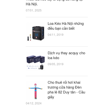
Hà Nội.
07/01, 2025
Loa Kéo Hà Nội những
điều bạn cần biết
04/11, 2019
Dịch vụ thay acquy cho
loa kéo
09/05, 2019
Cho thuê rối hơi khai
trương cửa hàng Đèn
pha lê 82 Duy tân - Cầu
giấy
04/12, 2024