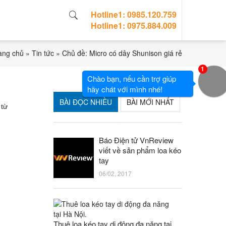
Hotline1: 0985.120.759
Hotline1: 0975.884.009
ang chủ
»
Tin tức
»
Chủ đề: Micro có dây Shunison giá rẻ
1
Chào bạn, nếu cần trợ giúp
hãy chát với mình nhé!
BÀI ĐỌC NHIỀU
BÀI MỚI NHẤT
 từ
Báo Điện tử VnReview
viết về sản phẩm loa kéo
tay
06/02, 2017
Thuê loa kéo tay di động đa năng tại