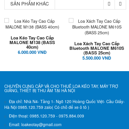
SẢN PHẨM KHÁC
Loa Kéo Tay Cao Cấp
MALONE M138 (BASS
Loa Xách Tay Cao Cấp
40cm)
Bluetooth MALONE M610S
6.000.000 VNĐ
(BASS 25cm)
5.500.000 VNĐ
CHUYÊN CUNG CẤP VÀ CHO THUÊ LOA KÉO TAY, MÁY TRỢ
GIẢNG, THIẾT BỊ THU ÂM TẠI HÀ NỘI
Địa chỉ: Nhà N4- Tầng 1- Ngõ 120 Hoàng Quốc Việt- Cầu Giấy-
Hà Nội 0985.120.759 zalo( Có chỗ để xe ô tô )
Điện thoại: 0985.120.759 - 0975.884.009
Email: loakeotay@gmail.com