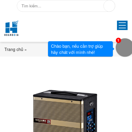
1
Chào bạn, nếu cần trợ giúp
Trang chủ
»
hãy chát với mình nhé!