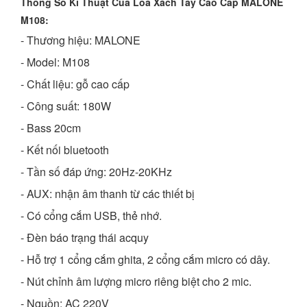
Thông Số Kĩ Thuật Của Loa Xách Tay Cao Cấp MALONE
M108:
- Thương hiệu: MALONE
- Model: M108
- Chất liệu: gỗ cao cấp
- Công suất: 180W
- Bass 20cm
- Kết nối bluetooth
- Tần số đáp ứng: 20Hz-20KHz
- AUX: nhận âm thanh từ các thiết bị
- Có cổng cắm USB, thẻ nhớ.
- Đèn báo trạng thái acquy
- Hỗ trợ 1 cổng cắm ghita, 2 cổng cắm micro có dây.
- Nút chỉnh âm lượng micro riêng biệt cho 2 mic.
- Nguồn: AC 220V