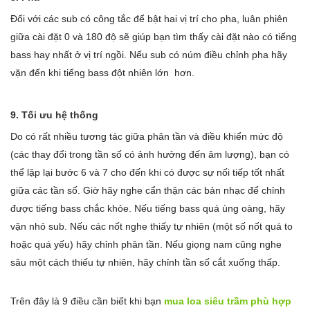
Đối với các sub có công tắc để bật hai vị trí cho pha, luân phiên
giữa cài đặt 0 và 180 độ sẽ giúp bạn tìm thấy cài đặt nào có tiếng
bass hay nhất ở vị trí ngồi. Nếu sub có núm điều chỉnh pha hãy
vặn đến khi tiếng bass đột nhiên lớn hơn.
9. Tối ưu hệ thống
Do có rất nhiều tương tác giữa phân tần và điều khiển mức độ
(các thay đổi trong tần số có ảnh hưởng đến âm lượng), bạn có
thể lặp lại bước 6 và 7 cho đến khi có được sự nối tiếp tốt nhất
giữa các tần số. Giờ hãy nghe cẩn thận các bản nhạc để chỉnh
được tiếng bass chắc khỏe. Nếu tiếng bass quá ùng oàng, hãy
vặn nhỏ sub. Nếu các nốt nghe thiấy tự nhiên (một số nốt quá to
hoặc quá yếu) hãy chỉnh phân tần. Nếu giọng nam cũng nghe
sâu một cách thiếu tự nhiên, hãy chỉnh tần số cắt xuống thấp.
Trên đây là 9 điều cần biết khi bạn
mua loa siêu trầm phù hợp