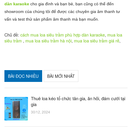
dàn karaoke
cho gia đình và bạn bè, bạn cũng có thể đến
showroom của chúng tôi để được các chuyên gia âm thanh tư
vấn và test thử sản phẩm âm thanh mà bạn muốn.
Chủ đề:
cách mua loa siêu trầm phù hợp dàn karaoke
,
mua loa
siêu trầm
,
mua loa siêu trầm hà nội
,
mua loa siêu trầm giá rẻ
,
BÀI ĐỌC NHIỀU
BÀI MỚI NHẤT
Thuê loa kéo tổ chức tân gia, ăn hỏi, đám cưới tại
gia
30/12, 2024