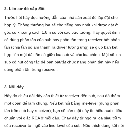
2. Lên sơ đồ sắp đặt
Trước hết hãy đọc hướng dẫn của nhà sản xuất để lắp đặt cho
hợp lý. Thông thường loa sẽ cho tiếng hay nhất khi được đặt ở
góc có khoảng cách 1,8m so với các bức tường. Hãy quyết định
có dùng phân tần của sub hay phân tần trong receiver bởi phân
tần (chia tần số âm thanh ra driver tương ứng) sẽ giúp bạn kết
hợp liền một dải tần số giữa loa sub và các loa chính. Một số loa
sub có nút công tắc để bạn bật/tắt chức năng phân tần này nếu
dùng phân tần trong receiver.
3. Nối dây
Hãy đo chiều dài dây cần thiết từ receiver đến sub, sau đó thêm
một đoạn để làm chùng. Nếu kết nối bằng line-level (dùng phân
tần trên sub hay receiver), bạn sẽ cần một dây tín hiệu audio tiêu
chuẩn với giắc RCA ở mỗi đầu. Chạy dây từ ngõ ra loa siêu trầm
của receiver tới ngõ vào line-level của sub. Nếu thích dùng kết nối