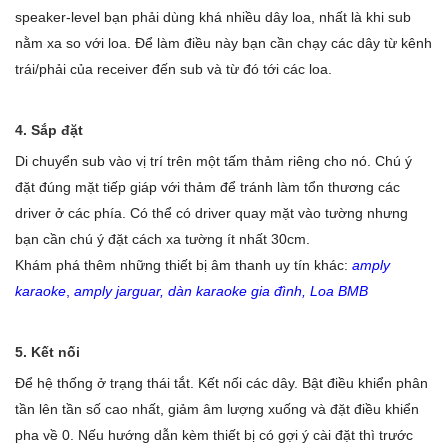
speaker-level bạn phải dùng khá nhiều dây loa, nhất là khi sub
nằm xa so với loa. Để làm điều này bạn cần chạy các dây từ kênh
trái/phải của receiver đến sub và từ đó tới các loa.
4. Sắp đặt
Di chuyển sub vào vị trí trên một tấm thảm riêng cho nó. Chú ý
đặt đúng mặt tiếp giáp với thảm để tránh làm tổn thương các
driver ở các phía. Có thể có driver quay mặt vào tường nhưng
bạn cần chú ý đặt cách xa tường ít nhất 30cm.
Khám phá thêm những thiết bị âm thanh uy tín khác:
amply
karaoke
,
amply jarguar
,
dàn karaoke gia đình
,
Loa BMB
5. Kết nối
Để hệ thống ở trạng thái tắt. Kết nối các dây. Bật điều khiển phân
tần lên tần số cao nhất, giảm âm lượng xuống và đặt điều khiển
pha về 0. Nếu hướng dẫn kèm thiết bị có gợi ý cài đặt thì trước