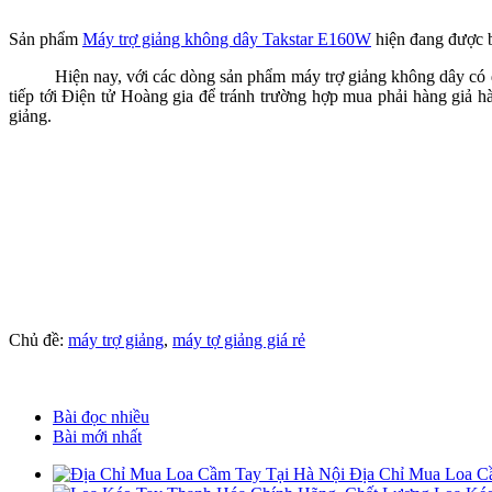
Sản phẩm
Máy trợ giảng không dây Takstar E160W
hiện đang được 
Hiện nay, với các dòng sản phẩm máy trợ giảng không dây có dây g
tiếp tới Điện tử Hoàng gia để tránh trường hợp mua phải hàng giả h
giảng.
Chủ đề:
máy trợ giảng
,
máy tợ giảng giá rẻ
Bài đọc nhiều
Bài mới nhất
Địa Chỉ Mua Loa C