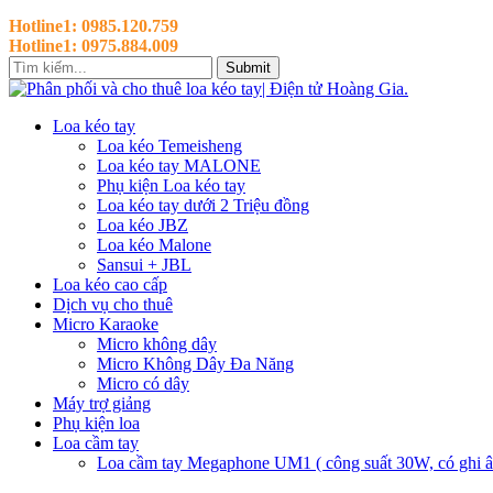
Hotline1: 0985.120.759
Hotline1: 0975.884.009
Submit
Loa kéo tay
Loa kéo Temeisheng
Loa kéo tay MALONE
Phụ kiện Loa kéo tay
Loa kéo tay dưới 2 Triệu đồng
Loa kéo JBZ
Loa kéo Malone
Sansui + JBL
Loa kéo cao cấp
Dịch vụ cho thuê
Micro Karaoke
Micro không dây
Micro Không Dây Đa Năng
Micro có dây
Máy trợ giảng
Phụ kiện loa
Loa cầm tay
Loa cầm tay Megaphone UM1 ( công suất 30W, có ghi âm