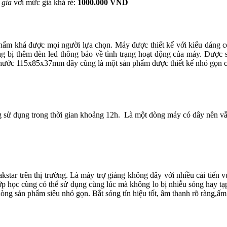
 gia
vơi mức giá khá rẻ:
1000.000 VND
 phẩm khá được mọi người lựa chọn. Máy được thiết kế với kiểu dáng 
rang bị thêm đèn led thông báo về tình trạng hoạt động của máy. Được 
 thước 115x85x37mm đây cũng là một sản phẩm được thiết kế nhỏ gọn c
ng sử dụng trong thời gian khoảng 12h. Là một dòng máy có dây nên v
tar trên thị trường. Là máy trợ giảng không dây với nhiều cải tiến 
 lớp học cùng có thể sử dụng cùng lúc mà không lo bị nhiễu sóng hay 
dòng sản phẩm siêu nhỏ gọn. Bắt sóng tín hiệu tốt, âm thanh rõ ràng,ấm