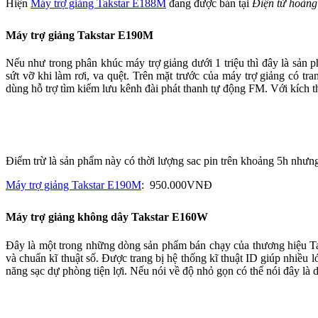
Hiện
Máy trợ giảng Takstar E188M
đang được bán tại
Điện tử hoàng
Máy trợ giảng Takstar E190M
Nếu như trong phân khúc máy trợ giảng dưới 1 triệu thì đây là sản
sứt vỡ khi làm rơi, va quệt. Trên mặt trước của máy trợ giảng có t
dùng hỗ trợ tìm kiếm lưu kênh đài phát thanh tự động FM. Với kích
Điểm trừ là sản phẩm này có thời lượng sac pin trên khoảng 5h như
Máy trợ giảng Takstar E190M
: 950.000VNĐ
Máy trợ giảng không dây Takstar E160W
Đây là một trong những dòng sản phẩm bán chạy của thương hiệu Taks
và chuẩn kĩ thuật số. Được trang bị hệ thống kĩ thuật ID giúp nhiều
năng sạc dự phòng tiện lợi. Nếu nói về độ nhỏ gọn có thể nói đây là 