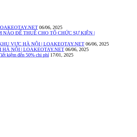
 LOAKEOTAY.NET
06/06, 2025
 NÀO ĐỂ THUÊ CHO TỔ CHỨC SỰ KIỆN |
KHU VỰC HÀ NỘI | LOAKEOTAY.NET
06/06, 2025
I HÀ NỘI | LOAKEOTAY.NET
06/06, 2025
 Tiết kiệm đến 50% chi phí
17/01, 2025