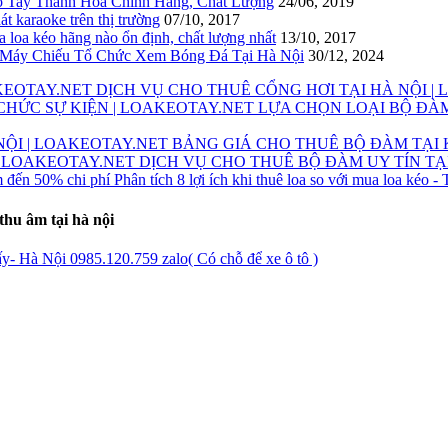
 Tay Thanh Hóa Chính Hãng, Chất Lượng
24/06, 2019
át karaoke trên thị trường
07/10, 2017
 loa kéo hãng nào ổn định, chất lượng nhất
13/10, 2017
Máy Chiếu Tổ Chức Xem Bóng Đá Tại Hà Nội
30/12, 2024
DỊCH VỤ CHO THUÊ CỔNG HƠI TẠI HÀ NỘI |
LỰA CHỌN LOẠI BỘ ĐÀM
BẢNG GIÁ CHO THUÊ BỘ ĐÀM TẠI 
DỊCH VỤ CHO THUÊ BỘ ĐÀM UY TÍN TẠ
Phân tích 8 lợi ích khi thuê loa so với mua loa kéo -
thu âm tại hà nội
- Hà Nội 0985.120.759 zalo( Có chỗ để xe ô tô )