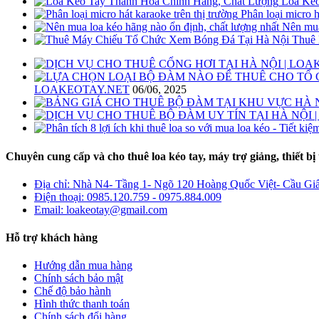
Loa Kéo
Phân loại micro h
Nên mua
Thuê 
LOAKEOTAY.NET
06/06, 2025
Chuyên cung cấp và cho thuê loa kéo tay, máy trợ giảng, thiết bị 
Địa chỉ: Nhà N4- Tầng 1- Ngõ 120 Hoàng Quốc Việt- Cầu Giấy
Điện thoại: 0985.120.759 - 0975.884.009
Email: loakeotay@gmail.com
Hỗ trợ khách hàng
Hướng dẫn mua hàng
Chính sách bảo mật
Chế độ bảo hành
Hình thức thanh toán
Chính sách đổi hàng