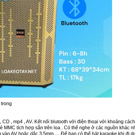
 trong
, CD , mp4 , AV.
Kết nối blutooth với điện thoại với khoảng cách
MMC tích hợp sẵn trên loa . Có thể nghe ở các nguồn khác n
 vào AV hoặc dắc 3.5mm ….Để bạn có thể hát karaoke khi đi du