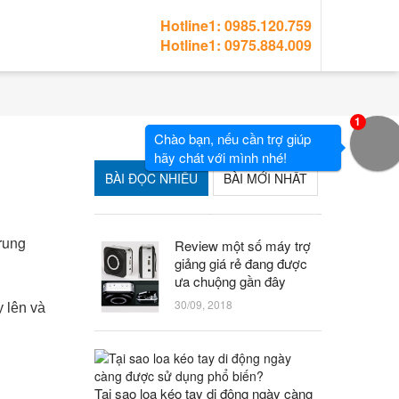
Hotline1: 0985.120.759
Hotline1: 0975.884.009
1
Chào bạn, nếu cần trợ giúp
hãy chát với mình nhé!
BÀI ĐỌC NHIỀU
BÀI MỚI NHẤT
rung
Review một số máy trợ
giảng giá rẻ đang được
ưa chuộng gần đây
30/09, 2018
 lên và
Tại sao loa kéo tay di động ngày càng