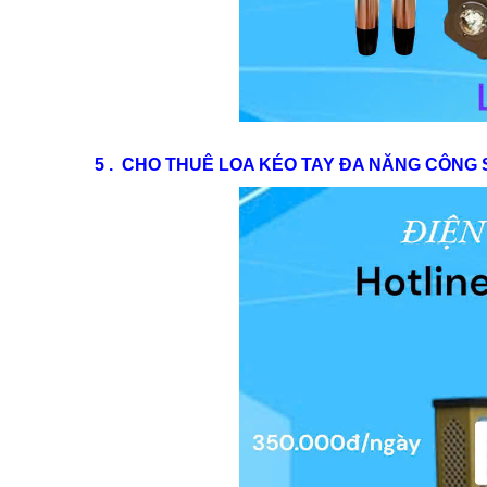
5 . CHO THUÊ LOA KÉO TAY ĐA NĂNG CÔNG