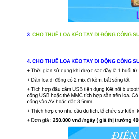
3.
CHO THUÊ LOA KÉO TAY DI ĐỘNG CÔNG SUẤT
4. CHO THUÊ LOA KÉO TAY DI ĐỘNG CÔNG S
+ Thời gian sử dụng khi được sạc đầy là 1 buổi từ
+ Dàn loa di động có 2 mix đi kèm, bắt sóng tốt.
+ Tích hợp đầu cắm USB tiện dụng Kết nối blutoot
cổng USB hoặc thẻ MMC tích hợp sẵn trên loa. Có 
cổng vào AV hoặc dắc 3.5mm
+ Thích hợp cho nhu cầu du lịch, tổ chức sự kiện, k
+ Đơn giá :
25
0
.000 vnđ /ngày ( giá thị trường 4