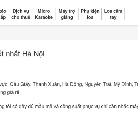
kéo
Dịch vụ
Micro
Máy trợ
Phụ kiện
Loa cầm
cấp
cho thuê
Karaoke
giảng
loa
tay
ốt nhất Hà Nội
 vực: Cầu Giấy, Thanh Xuân, Hà Đông, Nguyễn Trãi, Mỹ Đình, T
ng giá rẻ.
g tôi có đầy đủ mẫu mã và công suất phục vụ chỉ cần nhấc máy