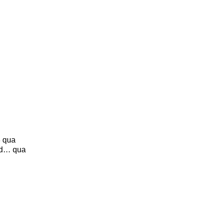
3 qua
pad… qua