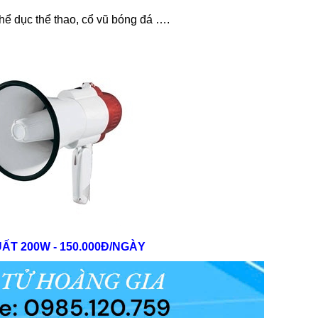
ể dục thể thao, cổ vũ bóng đá ….
ẤT 200W - 150.000Đ/NGÀY