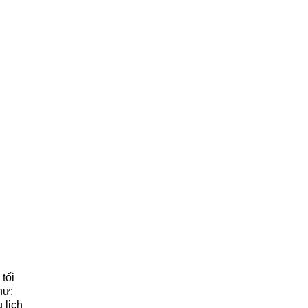
 tối
hư:
 lịch