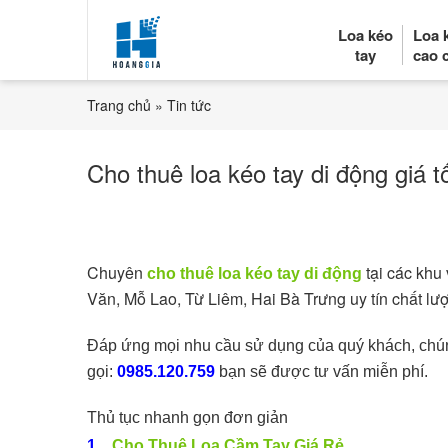
Loa kéo
Loa 
tay
cao 
Trang chủ
»
Tin tức
Cho thuê loa kéo tay di động giá t
Chuyên
tại các khu
cho thuê loa kéo tay di động
Văn, Mỗ Lao, Từ Liêm, Hai Bà Trưng uy tín chất lượ
Đáp ứng mọi nhu cầu sử dụng của quý khách, chún
gọi:
0985.120.759
bạn sẽ được tư vấn miễn phí.
Thủ tục nhanh gọn đơn giản
1 .
Cho Thuê Loa Cầm Tay Giá Rẻ