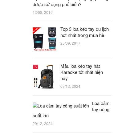
được sử dụng phổ biến?
13/08, 2016
Top 3 loa kéo tay du lịch
hot nhất trong mùa hè
25/09, 2017
Mẫu loa kéo tay hát
Karaoke tốt nhất hiện
nay
09/12, 2024
Loa cầm
tay công
suất lớn
29/12, 2024