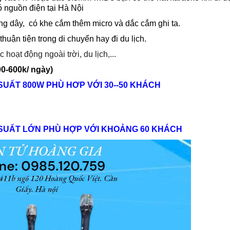
ó nguồn điện tại Hà Nội
ng dây, có khe cắm thêm micro và dắc cắm ghi ta.
thuận tiện trong di chuyển hay đi du lịch.
hoạt động ngoài trời, du lịch,...
00-600k/ ngày)
SUẤT 800W PHÙ HƠP VỚI 30--50 KHÁCH
 SUẤT LỚN PHÙ HỢP VỚI KHOẢNG 60 KHÁCH