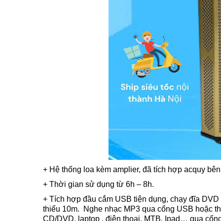
+ Hệ thống loa kèm amplier, đã tích hợp acquy bên
+ Thời gian sử dụng từ 6h – 8h.
+ Tích hợp đầu cắm USB tiện dụng, chạy đĩa DVD 
thiểu 10m. Nghe nhạc MP3 qua cổng USB hoặc thẻ 
CD/DVD, laptop , điện thoại, MTB, Ipad… qua cổng