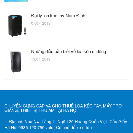
Đại lý loa kéo tay Nam Định
07/07, 2019
Những điều cần biết về loa kéo di động
19/07, 2019
CHUYÊN CUNG CẤP VÀ CHO THUÊ LOA KÉO TAY, MÁY TRỢ
GIẢNG, THIẾT BỊ THU ÂM TẠI HÀ NỘI
Địa chỉ: Nhà N4- Tầng 1- Ngõ 120 Hoàng Quốc Việt- Cầu Giấy-
Hà Nội 0985.120.759 zalo( Có chỗ để xe ô tô )