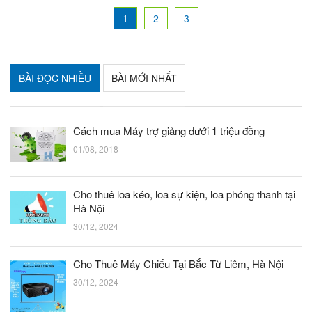
1
2
3
BÀI ĐỌC NHIỀU
BÀI MỚI NHẤT
Cách mua Máy trợ giảng dưới 1 triệu đồng
01/08, 2018
Cho thuê loa kéo, loa sự kiện, loa phóng thanh tại
Hà Nội
30/12, 2024
Cho Thuê Máy Chiếu Tại Bắc Từ Liêm, Hà Nội
30/12, 2024